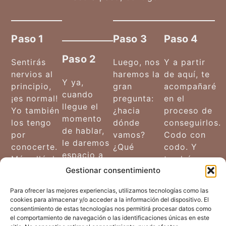
Paso 1
Paso 3
Paso 4
Paso 2
Sentirás
Luego, nos
Y a partir
nervios al
haremos la
de aquí, te
Y ya,
principio,
gran
acompañaré
cuando
¡es normal!
pregunta:
en el
llegue el
Yo también
¿hacia
proceso de
momento
los tengo
dónde
conseguirlos.
de hablar,
por
vamos?
Codo con
le daremos
conocerte.
¿Qué
codo. Y
espacio a
Más allá de
esperamos
tendrás ese
lo que te
Gestionar consentimiento
lo que
conseguir?
lugar
preocupa.
hablemos,
Es decir, le
seguro en
Pero, con
Para ofrecer las mejores experiencias, utilizamos tecnologías como las
mi objetivo
daremos
el que
cookies para almacenar y/o acceder a la información del dispositivo. El
calma...
en la
forma a los
aprender a
consentimiento de estas tecnologías nos permitirá procesar datos como
que ya sé
el comportamiento de navegación o las identificaciones únicas en este
primera
objetivos
cuidarte de