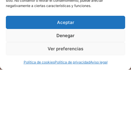
que no
sitio. No consentir o retirar el consentimiento, puede afectar
visita es
de la
la mejor
negativamente a ciertas características y funciones.
sabes por
que
terapia. Y
manera
dónde
estemos a
lo haremos
posible. Yo
empezar a
Aceptar
gusto. ¡Así
juntos,
estoy lista,
contarme.
que
porque
¿y tú?
Denegar
Deja que te
centrémonos
esto es un
ayude a
en eso!
equipo.
Ver preferencias
ordenar
esas ideas.
Política de cookies
Política de privacidad
Aviso legal
Aviso legal
Política de privacidad
Política de cookies
Declaración de accesibilidad