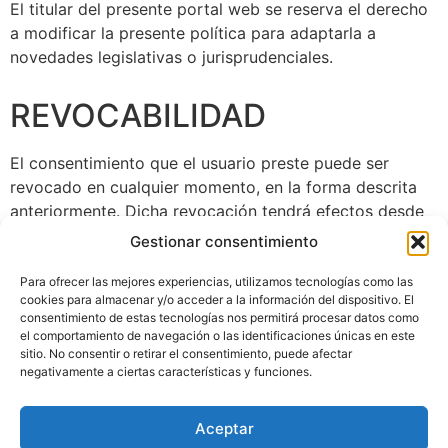
El titular del presente portal web se reserva el derecho
a modificar la presente política para adaptarla a
novedades legislativas o jurisprudenciales.
REVOCABILIDAD
El consentimiento que el usuario preste puede ser
revocado en cualquier momento, en la forma descrita
anteriormente. Dicha revocación tendrá efectos desde
el momento de la correcta recepción de la misma por
Gestionar consentimiento
parte del titular del portal web.
Para ofrecer las mejores experiencias, utilizamos tecnologías como las
cookies para almacenar y/o acceder a la información del dispositivo. El
LEGISLACIÓN
consentimiento de estas tecnologías nos permitirá procesar datos como
el comportamiento de navegación o las identificaciones únicas en este
sitio. No consentir o retirar el consentimiento, puede afectar
Todas las relaciones y condiciones que afecten a la
negativamente a ciertas características y funciones.
presente web estará sometida a la legislación española.
Aceptar
Aviso legal
Política de privacidad
Política de cookies