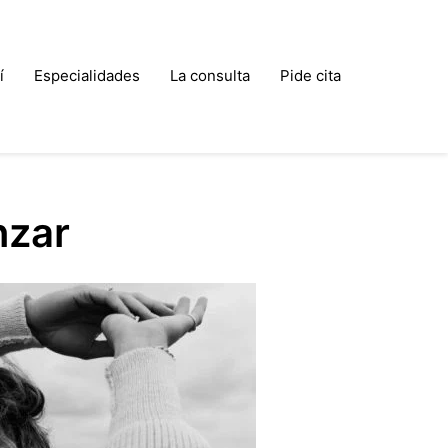
í
Especialidades
La consulta
Pide cita
nzar