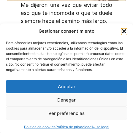
Me dijeron una vez que evitar todo
eso que te incomoda o que te duele
siempre hace el camino más largo.
Acortémoslo.
Gestionar consentimiento
Si te cansas (como yo) de dar
Para ofrecer las mejores experiencias, utilizamos tecnologías como las
tantas vueltas, quizás la clave esté
cookies para almacenar y/o acceder a la información del dispositivo. El
en tener esa conversación, poner
consentimiento de estas tecnologías nos permitirá procesar datos como
el comportamiento de navegación o las identificaciones únicas en este
ese límite y darte ese descanso que
sitio. No consentir o retirar el consentimiento, puede afectar
mereces.
negativamente a ciertas características y funciones.
Aceptar
Aviso legal
Política de privacidad
Política de cookies
Denegar
Ver preferencias
Declaración de accesibilidad
Política de cookies
Política de privacidad
Aviso legal
Copyright 2025 Clara Nebot Psicóloga | Todos los derechos reservados