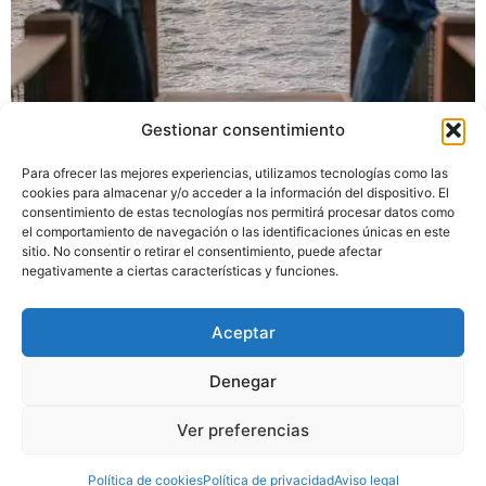
Gestionar consentimiento
La vida es eso que pasa mientras… La conversación que
Para ofrecer las mejores experiencias, utilizamos tecnologías como las
dejaste a medias; La decisión que te pone entre la
cookies para almacenar y/o acceder a la información del dispositivo. El
espada y la pared; El mensaje que no te atreves a
consentimiento de estas tecnologías nos permitirá procesar datos como
el comportamiento de navegación o las identificaciones únicas en este
enviar; La tarea que sigues posponiendo para mañana;
sitio. No consentir o retirar el consentimiento, puede afectar
El descanso que necesitas darte; El límite que puede
negativamente a ciertas características y funciones.
cambiarlo todo; Eso que todavía estás a […]
Aceptar
Aviso legal
Política de privacidad
Política de cookies
Denegar
Declaración de accesibilidad
Ver preferencias
Copyright 2025 Clara Nebot Psicóloga | Todos los derechos reservados
Política de cookies
Política de privacidad
Aviso legal