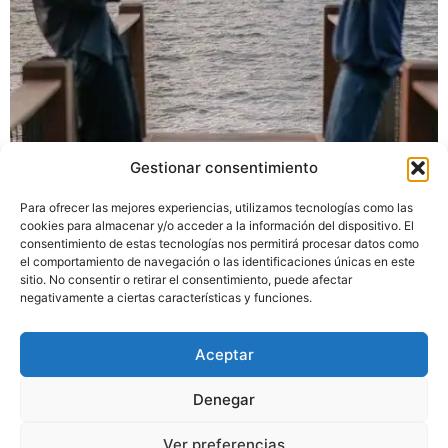
Gestionar consentimiento
La vida es eso que pasa mientras… La conversación que
Para ofrecer las mejores experiencias, utilizamos tecnologías como las
dejaste a medias; La decisión que te pone entre la
cookies para almacenar y/o acceder a la información del dispositivo. El
espada y la pared; El mensaje que no te atreves a
consentimiento de estas tecnologías nos permitirá procesar datos como
el comportamiento de navegación o las identificaciones únicas en este
enviar; La tarea que sigues posponiendo para mañana;
sitio. No consentir o retirar el consentimiento, puede afectar
El descanso que necesitas darte; El límite que puede
negativamente a ciertas características y funciones.
cambiarlo todo; Eso que todavía estás a […]
Aceptar
Aviso legal
Política de privacidad
Política de cookies
Denegar
Declaración de accesibilidad
Ver preferencias